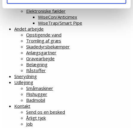
Røgprøve
Elektroniske fælder
WiseCon/Anticimex
WiseTrap/Smart Pipe
Andet arbejde
Opstigende vand
Tromling af græs
Skadedyrsbekæmper
Anlægsgartner
Gravearbejde
Belægning
Råstoffer
Snerydning
Udlejning
Småmaskiner
Flishugger
Badmobil
Kontakt
Send os en besked
Årligt tjek
Job