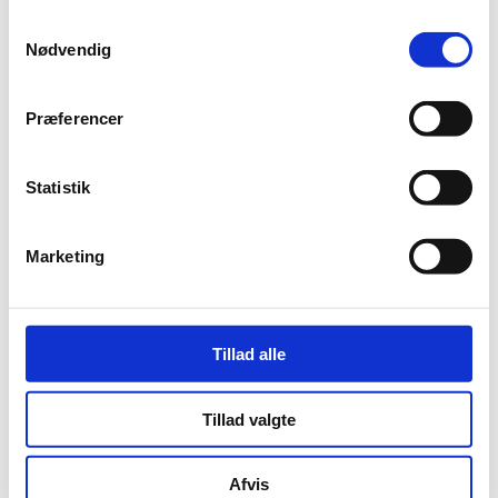
Historien
Certificeret
Samtykkevalg
Grøn smiley
Nødvendig
Klager
Privatlivspolitik
Kloak
Præferencer
Kloakering
TV-inspektion
Spuling af kloak
Statistik
Rottespærre
Rotter
Rottebekæmpelse
Marketing
Info om rotter
Se om du har rotter?
Fælder
Oprydning efter rotter
Tillad alle
Højvandslukke
Højvandslukke
UWS højvandslukke
Tillad valgte
Trykprøvning
Strømpeforing
Nedsivningstest
Afvis
Dræning og dræn