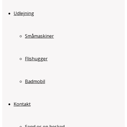
Udlejning
Småmaskiner
Flishugger
Badmobil
Kontakt
Send os en besked