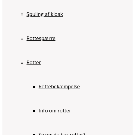
Spuling af kloak
Rottespærre
Rotter
Rottebekæmpelse
Info om rotter
Se om du har rotter?