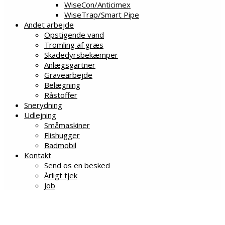
WiseCon/Anticimex
WiseTrap/Smart Pipe
Andet arbejde
Opstigende vand
Tromling af græs
Skadedyrsbekæmper
Anlægsgartner
Gravearbejde
Belægning
Råstoffer
Snerydning
Udlejning
Småmaskiner
Flishugger
Badmobil
Kontakt
Send os en besked
Årligt tjek
Job