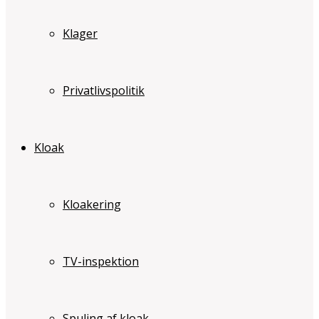
Klager
Privatlivspolitik
Kloak
Kloakering
TV-inspektion
Spuling af kloak