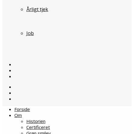
Årligt tjek
Job
Forside
Om
Historien
Certificeret
Grøn smiley