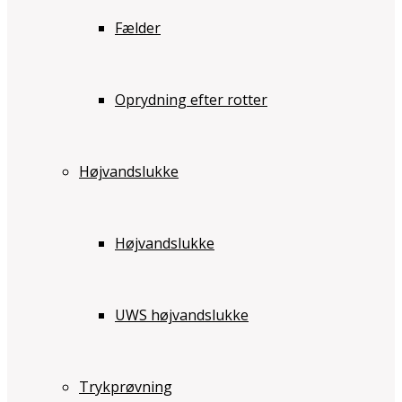
Fælder
Oprydning efter rotter
Højvandslukke
Højvandslukke
UWS højvandslukke
Trykprøvning