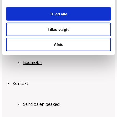
Tillad alle
Småmaskiner
Tillad valgte
Flishugger
Afvis
Badmobil
Kontakt
Send os en besked