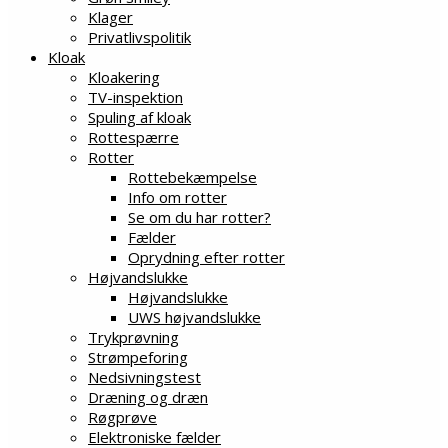
Klager
Privatlivspolitik
Kloak
Kloakering
TV-inspektion
Spuling af kloak
Rottespærre
Rotter
Rottebekæmpelse
Info om rotter
Se om du har rotter?
Fælder
Oprydning efter rotter
Højvandslukke
Højvandslukke
UWS højvandslukke
Trykprøvning
Strømpeforing
Nedsivningstest
Dræning og dræn
Røgprøve
Elektroniske fælder